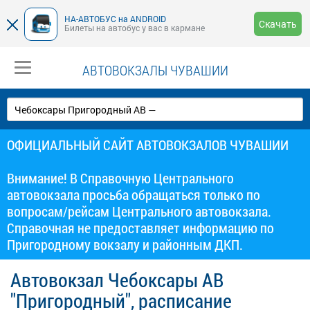
НА-АВТОБУС на ANDROID
Скачать
Билеты на автобус у вас в кармане
АВТОВОКЗАЛЫ ЧУВАШИИ
ОФИЦИАЛЬНЫЙ САЙТ АВТОВОКЗАЛОВ ЧУВАШИИ
Внимание! В Справочную Центрального
автовокзала просьба обращаться только по
вопросам/рейсам Центрального автовокзала.
Справочная не предоставляет информацию по
Пригородному вокзалу и районным ДКП.
Автовокзал Чебоксары АВ
"Пригородный", расписание