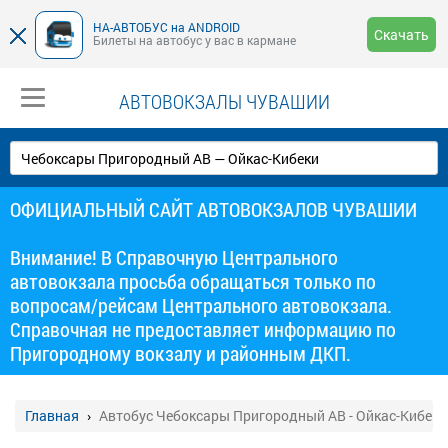
НА-АВТОБУС на ANDROID
Скачать
Билеты на автобус у вас в кармане
АВТОВОКЗАЛЫ ЧУВАШИИ
ОФИЦИАЛЬНЫЙ САЙТ АВТОВОКЗАЛОВ ЧУВАШИИ
Внимание! В Справочную Центрального
автовокзала просьба обращаться только по
вопросам/рейсам Центрального автовокзала.
Справочная не предоставляет информацию по
Пригородному вокзалу и районным ДКП.
Главная
Автобус Чебоксары Пригородный АВ - Ойкас-Кибеки