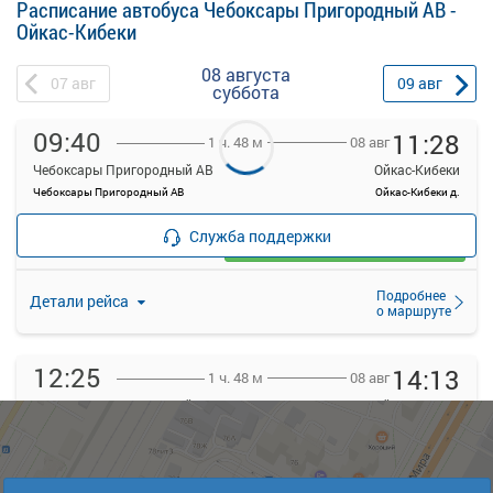
Расписание автобуса Чебоксары Пригородный АВ -
Ойкас-Кибеки
08 августа
07
авг
09
авг
суббота
09:40
11:28
08 авг
1 ч. 48 м
Чебоксары Пригородный АВ
Ойкас-Кибеки
Чебоксары Пригородный АВ
Ойкас-Кибеки д.
—
руб.
Служба поддержки
Загрузить цену
Подробнее
Детали рейса
о маршруте
12:25
14:13
08 авг
1 ч. 48 м
Чебоксары Пригородный АВ
Ойкас-Кибеки
Чебоксары Пригородный АВ
Ойкас-Кибеки д.
396
руб.
Выбрать
Свободных мест больше 3-х