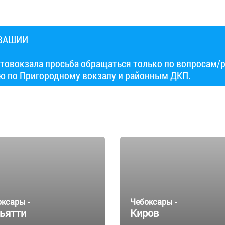
УВАШИИ
товокзала просьба обращаться только по вопросам/
ю по Пригородному вокзалу и районным ДКП.
оксары -
Чебоксары -
ьятти
Киров