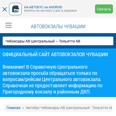
НА-АВТОБУС на ANDROID
Скачать
Билеты на автобус у вас в кармане
АВТОВОКЗАЛЫ ЧУВАШИИ
ОФИЦИАЛЬНЫЙ САЙТ АВТОВОКЗАЛОВ ЧУВАШИИ
Внимание! В Справочную Центрального
автовокзала просьба обращаться только по
вопросам/рейсам Центрального автовокзала.
Справочная не предоставляет информацию по
Пригородному вокзалу и районным ДКП.
Главная
Автобус Чебоксары АВ Центральный - Тольятти АВ