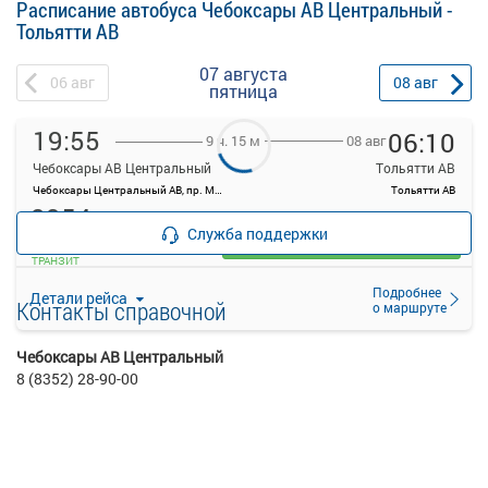
Расписание автобуса Чебоксары АВ Центральный -
Тольятти АВ
07 августа
06
авг
08
авг
пятница
19:55
06:10
08 авг
9 ч. 15 м
Чебоксары АВ Центральный
Тольятти АВ
Чебоксары Центральный АВ, пр. Мира, 78, г. Чебоксары
Тольятти АВ
2354
руб.
Служба поддержки
Выбрать
ТРАНЗИТ
Подробнее
Детали рейса
Контакты справочной
о маршруте
Чебоксары АВ Центральный
8 (8352) 28-90-00