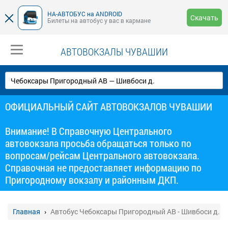
НА-АВТОБУС на ANDROID
Скачать
Билеты на автобус у вас в кармане
АВТОВОКЗАЛЫ ЧУВАШИИ
ОФИЦИАЛЬНЫЙ САЙТ АВТОВОКЗАЛОВ ЧУВАШИИ
Внимание! В Справочную Центрального
автовокзала просьба обращаться только по
вопросам/рейсам Центрального автовокзала.
Справочная не предоставляет информацию по
Пригородному вокзалу и районным ДКП.
Главная
Автобус Чебоксары Пригородный АВ - Шивбоси д.