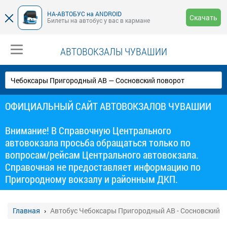
НА-АВТОБУС на ANDROID
Скачать
Билеты на автобус у вас в кармане
АВТОВОКЗАЛЫ ЧУВАШИИ
ОФИЦИАЛЬНЫЙ САЙТ АВТОВОКЗАЛОВ ЧУВАШИИ
Внимание! В Справочную Центрального
автовокзала просьба обращаться только по
вопросам/рейсам Центрального автовокзала.
Справочная не предоставляет информацию по
Пригородному вокзалу и районным ДКП.
Главная
Автобус Чебоксары Пригородный АВ - Сосновский п