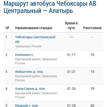
Маршрут автобуса Чебоксары АВ
Центральный — Алатырь
Время в
№
Наименование станции
пути
Расстояние
1
Чебоксары Центральный
--:--
--
АВ
Чувашская, Россия
2
Калинино с.
01:17
70
Вурнарский район, Чувашская ,
Россия
3
Ямбахтино д. пов.
01:21
74
Вурнарский район, Чувашская,
Россия
4
Азим-Сирма д. пов.
01:26
78
Вурнарский район, Чувашская ,
Россия
5
Юманай с. пов.
01:28
80