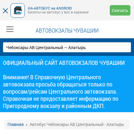
НА-АВТОБУС на ANDROID
Скачать
Билеты на автобус у вас в кармане
АВТОВОКЗАЛЫ ЧУВАШИИ
ОФИЦИАЛЬНЫЙ САЙТ АВТОВОКЗАЛОВ ЧУВАШИИ
Внимание! В Справочную Центрального
автовокзала просьба обращаться только по
вопросам/рейсам Центрального автовокзала.
Справочная не предоставляет информацию по
Пригородному вокзалу и районным ДКП.
Главная
Автобус Чебоксары АВ Центральный - Алатырь