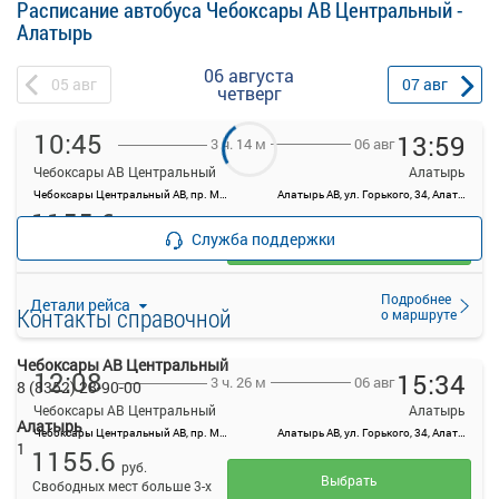
Расписание автобуса Чебоксары АВ Центральный -
Алатырь
06 августа
05
авг
07
авг
четверг
10:45
13:59
06 авг
3 ч. 14 м
Чебоксары АВ Центральный
Алатырь
Чебоксары Центральный АВ, пр. Мира, 78, г. Чебоксары
Алатырь АВ, ул. Горького, 34, Алатырь
1155.6
руб.
Служба поддержки
Выбрать
Свободных мест больше 3-х
Подробнее
Детали рейса
Контакты справочной
о маршруте
Чебоксары АВ Центральный
12:08
15:34
06 авг
3 ч. 26 м
8 (8352) 28-90-00
Чебоксары АВ Центральный
Алатырь
Алатырь
Чебоксары Центральный АВ, пр. Мира, 78, г. Чебоксары
Алатырь АВ, ул. Горького, 34, Алатырь
1
1155.6
руб.
Выбрать
Свободных мест больше 3-х