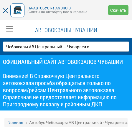
НА-АВТОБУС на ANDROID
Скачать
Билеты на автобус у вас в кармане
АВТОВОКЗАЛЫ ЧУВАШИИ
ОФИЦИАЛЬНЫЙ САЙТ АВТОВОКЗАЛОВ ЧУВАШИИ
Внимание! В Справочную Центрального
автовокзала просьба обращаться только по
вопросам/рейсам Центрального автовокзала.
Справочная не предоставляет информацию по
Пригородному вокзалу и районным ДКП.
Главная
Автобус Чебоксары АВ Центральный - Чуварлеи с.