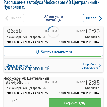
Расписание автобуса Чебоксары АВ Центральный -
Чуварлеи с.
07 августа
06
авг
08
авг
пятница
06:50
10:20
07 авг
3 ч. 30 м
Чебоксары АВ Центральный
Чуварлеи с.
Чебоксары Центральный АВ, пр. Мира, 78, г. Чебоксары
Чуварлеи с., село Чуварлеи, Россия
—
руб.
Служба поддержки
Загрузить цену
Подробнее
Детали рейса
Контакты справочной
о маршруте
Чебоксары АВ Центральный
09:05
12:35
07 авг
3 ч. 30 м
8 (8352) 28-90-00
Чебоксары АВ Центральный
Чуварлеи с.
Чебоксары Центральный АВ, пр. Мира, 78, г. Чебоксары
Чуварлеи с., село Чуварлеи, Россия
—
руб.
Загрузить цену