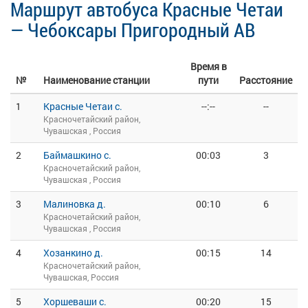
Маршрут автобуса Красные Четаи
— Чебоксары Пригородный АВ
Время в
№
Наименование станции
пути
Расстояние
1
Красные Четаи с.
--:--
--
Красночетайский район,
Чувашская , Россия
2
Баймашкино с.
00:03
3
Красночетайский район,
Чувашская , Россия
3
Малиновка д.
00:10
6
Красночетайский район,
Чувашская , Россия
4
Хозанкино д.
00:15
14
Красночетайский район,
Чувашская, Россия
5
Хоршеваши с.
00:20
15