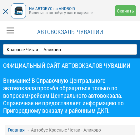
НА-АВТОБУС на ANDROID
Скачать
Билеты на автобус у вас в кармане
АВТОВОКЗАЛЫ ЧУВАШИИ
ОФИЦИАЛЬНЫЙ САЙТ АВТОВОКЗАЛОВ ЧУВАШИИ
Внимание! В Справочную Центрального
автовокзала просьба обращаться только по
вопросам/рейсам Центрального автовокзала.
Справочная не предоставляет информацию по
Пригородному вокзалу и районным ДКП.
Главная
Автобус Красные Четаи - Аликово