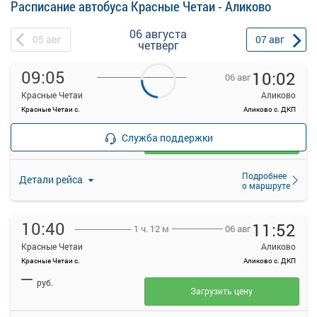
Расписание автобуса Красные Четаи - Аликово
06 августа
05
авг
07
авг
четверг
09:05
10:02
06 авг
Красные Четаи
Аликово
Красные Четаи с.
Аликово с. ДКП
—
руб.
Служба поддержки
Загрузить цену
Подробнее
Детали рейса
о маршруте
10:40
11:52
06 авг
1 ч. 12 м
Красные Четаи
Аликово
Красные Четаи с.
Аликово с. ДКП
—
руб.
Загрузить цену