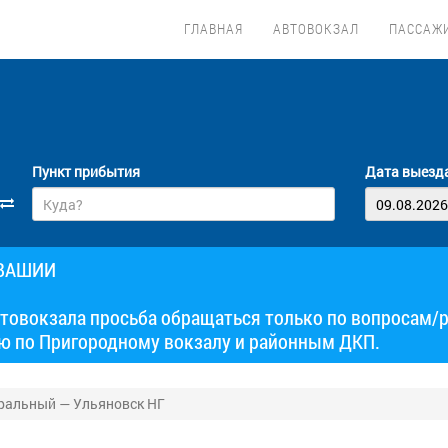
ГЛАВНАЯ
АВТОВОКЗАЛ
ПАССАЖ
Пункт прибытия
Дата выезд
УВАШИИ
товокзала просьба обращаться только по вопросам/
ю по Пригородному вокзалу и районным ДКП.
ральный — Ульяновск НГ