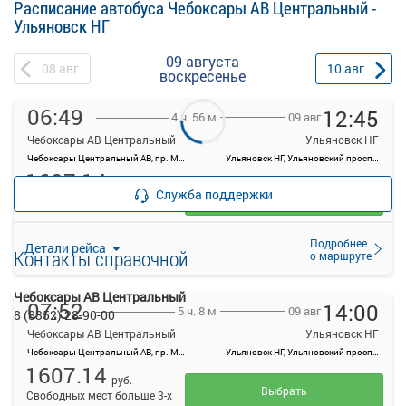
Расписание автобуса Чебоксары АВ Центральный -
Ульяновск НГ
09 августа
08
авг
10
авг
воскресенье
06:49
12:45
09 авг
4 ч. 56 м
Чебоксары АВ Центральный
Ульяновск НГ
Чебоксары Центральный АВ, пр. Мира, 78, г. Чебоксары
Ульяновск НГ, Ульяновский проспект, 7, Новый Город м-н, Заволжский район, Ульяновск
1607.14
руб.
Служба поддержки
Выбрать
Свободных мест больше 3-х
Подробнее
Детали рейса
Контакты справочной
о маршруте
Чебоксары АВ Центральный
07:52
14:00
09 авг
5 ч. 8 м
8 (8352) 28-90-00
Чебоксары АВ Центральный
Ульяновск НГ
Чебоксары Центральный АВ, пр. Мира, 78, г. Чебоксары
Ульяновск НГ, Ульяновский проспект, 7, Новый Город м-н, Заволжский район, Ульяновск
1607.14
руб.
Выбрать
Свободных мест больше 3-х