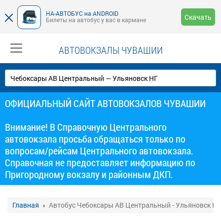
НА-АВТОБУС на ANDROID
Скачать
Билеты на автобус у вас в кармане
АВТОВОКЗАЛЫ ЧУВАШИИ
ОФИЦИАЛЬНЫЙ САЙТ АВТОВОКЗАЛОВ ЧУВАШИИ
Внимание! В Справочную Центрального
автовокзала просьба обращаться только по
вопросам/рейсам Центрального автовокзала.
Справочная не предоставляет информацию по
Пригородному вокзалу и районным ДКП.
Главная
Автобус Чебоксары АВ Центральный - Ульяновск НГ