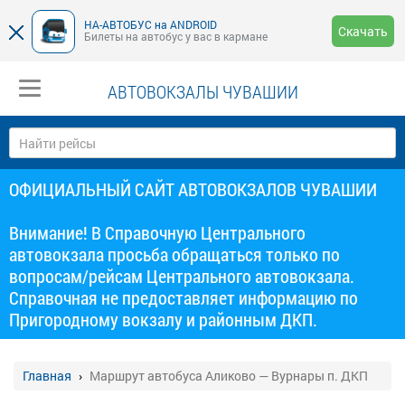
НА-АВТОБУС на ANDROID
Скачать
Билеты на автобус у вас в кармане
АВТОВОКЗАЛЫ ЧУВАШИИ
ОФИЦИАЛЬНЫЙ САЙТ АВТОВОКЗАЛОВ ЧУВАШИИ
Внимание! В Справочную Центрального
автовокзала просьба обращаться только по
вопросам/рейсам Центрального автовокзала.
Справочная не предоставляет информацию по
Пригородному вокзалу и районным ДКП.
Главная
Маршрут автобуса Аликово — Вурнары п. ДКП