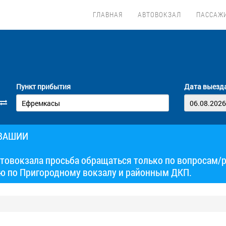
ГЛАВНАЯ
АВТОВОКЗАЛ
ПАССАЖ
Пункт прибытия
Дата выезд
УВАШИИ
товокзала просьба обращаться только по вопросам/
ю по Пригородному вокзалу и районным ДКП.