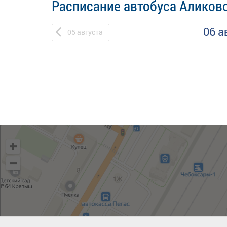
Расписание автобуса Аликов
06 а
05
августа