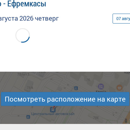
о - Ефремкасы
вгуста
2026
четверг
07
авг
Посмотреть расположение на карте