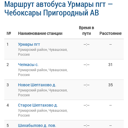
Маршрут автобуса Урмары пгт —
Чебоксары Пригородный АВ
Время в
№
Наименование станции
пути
Расстояние
1
Урмары пгт
--:--
--
Урмарский район, Чувашская,
Россия
2
Челкасы с.
--:--
31
Урмарский район, Чувашская,
Россия
3
Новое Шептахово д.
--:--
35
Урмарский район, Чувашская,
Россия
4
Старое Шептахово д.
--:--
--
Урмарский район, Чувашская,
Россия
5
Шихабылово д. пов.
--:--
--