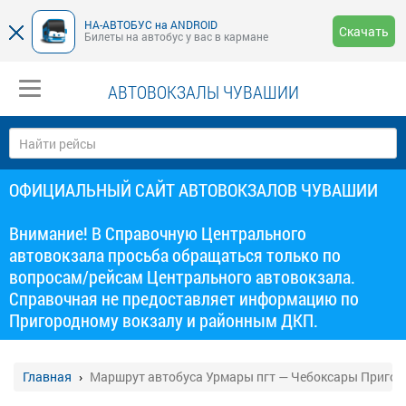
НА-АВТОБУС на ANDROID
Скачать
Билеты на автобус у вас в кармане
АВТОВОКЗАЛЫ ЧУВАШИИ
ОФИЦИАЛЬНЫЙ САЙТ АВТОВОКЗАЛОВ ЧУВАШИИ
Внимание! В Справочную Центрального
автовокзала просьба обращаться только по
вопросам/рейсам Центрального автовокзала.
Справочная не предоставляет информацию по
Пригородному вокзалу и районным ДКП.
Главная
Маршрут автобуса Урмары пгт — Чебоксары Приго