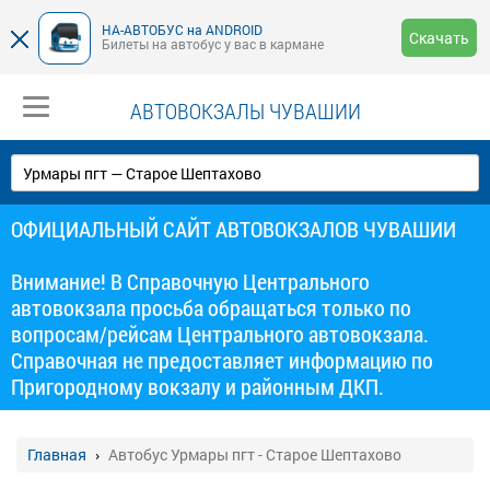
НА-АВТОБУС на ANDROID
Скачать
Билеты на автобус у вас в кармане
АВТОВОКЗАЛЫ ЧУВАШИИ
ОФИЦИАЛЬНЫЙ САЙТ АВТОВОКЗАЛОВ ЧУВАШИИ
Внимание! В Справочную Центрального
автовокзала просьба обращаться только по
вопросам/рейсам Центрального автовокзала.
Справочная не предоставляет информацию по
Пригородному вокзалу и районным ДКП.
Главная
Автобус Урмары пгт - Старое Шептахово