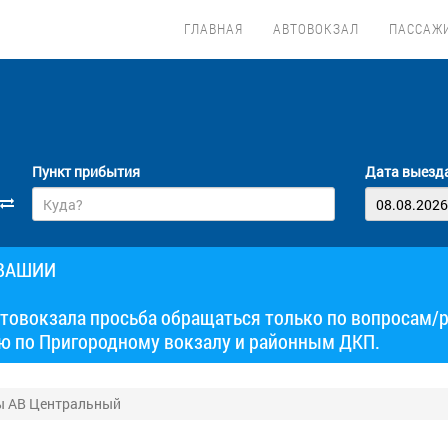
ГЛАВНАЯ
АВТОВОКЗАЛ
ПАССАЖ
Пункт прибытия
Дата выезд
УВАШИИ
товокзала просьба обращаться только по вопросам/
ю по Пригородному вокзалу и районным ДКП.
ы АВ Центральный