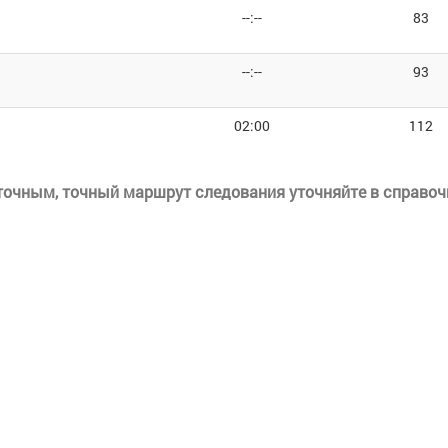
--:--
83
--:--
93
02:00
112
еточным, точный маршрут следования уточняйте в справоч