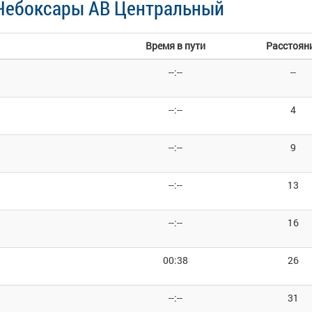
 Чебоксары АВ Центральный
Время в пути
Расстоян
--:--
--
--:--
4
--:--
9
--:--
13
--:--
16
00:38
26
--:--
31