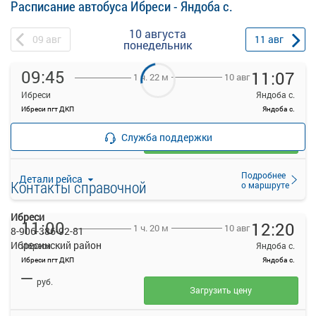
Расписание автобуса Ибреси - Яндоба с.
10 августа
09
авг
11
авг
понедельник
09:45
11:07
10 авг
1 ч. 22 м
Ибреси
Яндоба с.
Ибреси пгт ДКП
Яндоба с.
—
руб.
Служба поддержки
Загрузить цену
Подробнее
Детали рейса
Контакты справочной
о маршруте
Ибреси
11:00
12:20
10 авг
1 ч. 20 м
8-906-386-92-81
Ибресинский район
Ибреси
Яндоба с.
Ибреси пгт ДКП
Яндоба с.
—
руб.
Загрузить цену