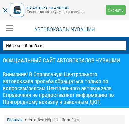
НА-АВТОБУС на ANDROID
Скачать
Билеты на автобус у вас в кармане
АВТОВОКЗАЛЫ ЧУВАШИИ
ОФИЦИАЛЬНЫЙ САЙТ АВТОВОКЗАЛОВ ЧУВАШИИ
Внимание! В Справочную Центрального
автовокзала просьба обращаться только по
вопросам/рейсам Центрального автовокзала.
Справочная не предоставляет информацию по
Пригородному вокзалу и районным ДКП.
Главная
Автобус Ибреси - Яндоба с.