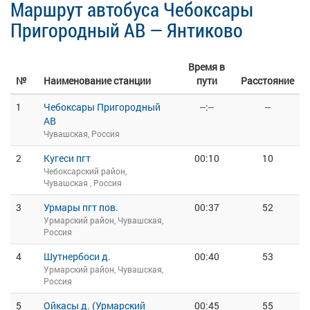
Маршрут автобуса Чебоксары
Пригородный АВ — Янтиково
Время в
№
Наименование станции
пути
Расстояние
1
Чебоксары Пригородный
--:--
--
АВ
Чувашская, Россия
2
Кугеси пгт
00:10
10
Чебоксарский район,
Чувашская , Россия
3
Урмары пгт пов.
00:37
52
Урмарский район, Чувашская,
Россия
4
Шутнербоси д.
00:40
53
Урмарский район, Чувашская,
Россия
5
Ойкасы д. (Урмарский
00:45
55