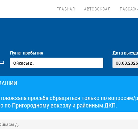
ГЛАВНАЯ
АВТОВОКЗАЛ
ПАССАЖ
Пункт прибытия
Дата выезд
УВАШИИ
товокзала просьба обращаться только по вопросам/
ю по Пригородному вокзалу и районным ДКП.
Ойкасы д.