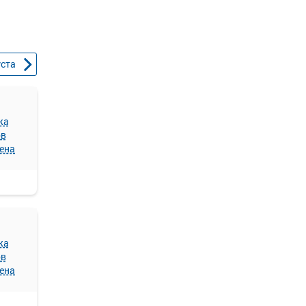
уста
жа
ов
ена
жа
ов
ена