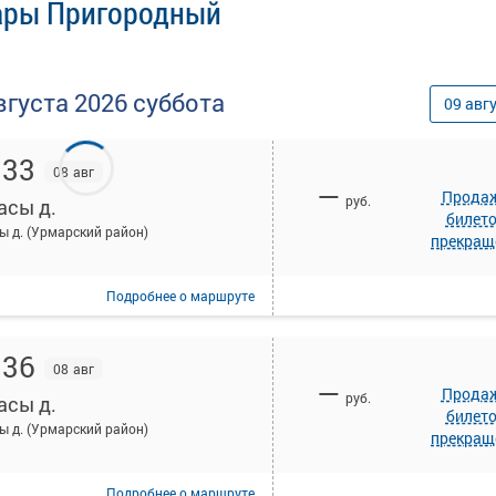
сары Пригородный
вгуста
2026
суббота
09
авг
:33
08 авг
—
Прода
руб.
асы д.
билет
ы д. (Урмарский район)
прекращ
Подробнее
о маршруте
:36
08 авг
—
Прода
руб.
асы д.
билет
ы д. (Урмарский район)
прекращ
Подробнее
о маршруте