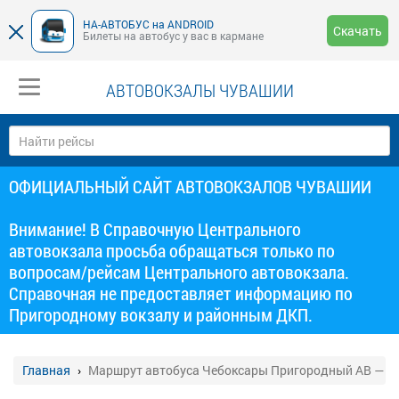
НА-АВТОБУС на ANDROID
Скачать
Билеты на автобус у вас в кармане
АВТОВОКЗАЛЫ ЧУВАШИИ
ОФИЦИАЛЬНЫЙ САЙТ АВТОВОКЗАЛОВ ЧУВАШИИ
Внимание! В Справочную Центрального
автовокзала просьба обращаться только по
вопросам/рейсам Центрального автовокзала.
Справочная не предоставляет информацию по
Пригородному вокзалу и районным ДКП.
Главная
Маршрут автобуса Чебоксары Пригородный АВ — Я