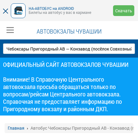
НА-АВТОБУС на ANDROID
Скачать
Билеты на автобус у вас в кармане
АВТОВОКЗАЛЫ ЧУВАШИИ
ОФИЦИАЛЬНЫЙ САЙТ АВТОВОКЗАЛОВ ЧУВАШИИ
Внимание! В Справочную Центрального
автовокзала просьба обращаться только по
вопросам/рейсам Центрального автовокзала.
Справочная не предоставляет информацию по
Пригородному вокзалу и районным ДКП.
Главная
Автобус Чебоксары Пригородный АВ - Конзавод (по