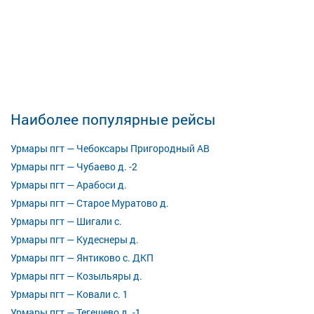
Наиболее популярные рейсы
Урмары пгт — Чебоксары Пригородный АВ
Урмары пгт — Чубаево д. -2
Урмары пгт — Арабоси д.
Урмары пгт — Старое Муратово д.
Урмары пгт — Шигали с.
Урмары пгт — Кудеснеры д.
Урмары пгт — Янтиково с. ДКП
Урмары пгт — Козыльяры д.
Урмары пгт — Ковали с. 1
Урмары пгт — Тегешево д. -1