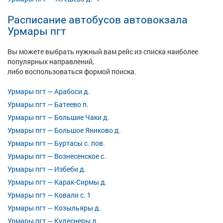
Расписание автобусов автовокзала
Урмары пгт
Вы можете выбрать нужный вам рейс из списка наиболее
популярных направлений,
либо воспользоваться формой поиска.
Урмары пгт — Арабоси д.
Урмары пгт — Батеево п.
Урмары пгт — Большие Чаки д.
Урмары пгт — Большое Яниково д.
Урмары пгт — Буртасы с. пов.
Урмары пгт — Вознесенское с.
Урмары пгт — Избеби д.
Урмары пгт — Карак-Сирмы д.
Урмары пгт — Ковали с. 1
Урмары пгт — Козыльяры д.
Урмары пгт — Кудеснеры д.