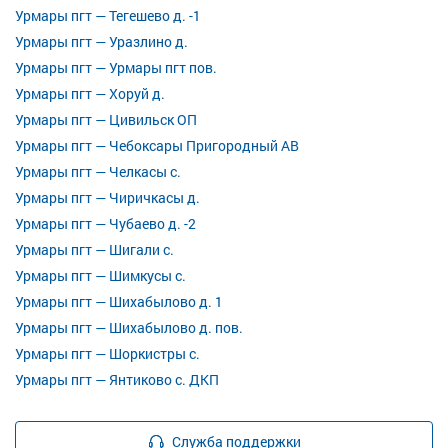
Урмары пгт — Тегешево д. -1
Урмары пгт — Уразлино д.
Урмары пгт — Урмары пгт пов.
Урмары пгт — Хоруй д.
Урмары пгт — Цивильск ОП
Урмары пгт — Чебоксары Пригородный АВ
Урмары пгт — Челкасы с.
Урмары пгт — Чиричкасы д.
Урмары пгт — Чубаево д. -2
Урмары пгт — Шигали с.
Урмары пгт — Шимкусы с.
Урмары пгт — Шихабылово д. 1
Урмары пгт — Шихабылово д. пов.
Урмары пгт — Шоркистры с.
Урмары пгт — Янтиково с. ДКП
Служба поддержки