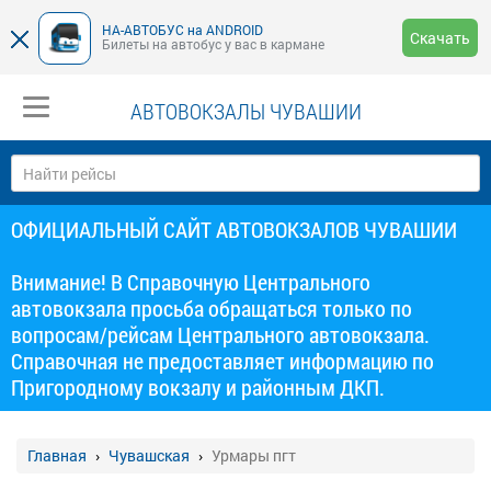
НА-АВТОБУС на ANDROID
Скачать
Билеты на автобус у вас в кармане
АВТОВОКЗАЛЫ ЧУВАШИИ
ОФИЦИАЛЬНЫЙ САЙТ АВТОВОКЗАЛОВ ЧУВАШИИ
Внимание! В Справочную Центрального
автовокзала просьба обращаться только по
вопросам/рейсам Центрального автовокзала.
Справочная не предоставляет информацию по
Пригородному вокзалу и районным ДКП.
Главная
Чувашская
Урмары пгт