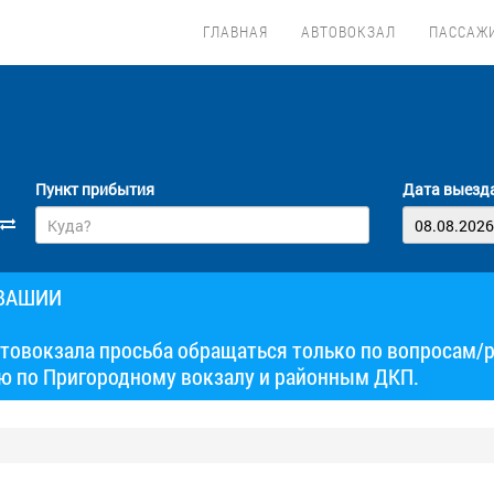
ГЛАВНАЯ
АВТОВОКЗАЛ
ПАССАЖ
Пункт прибытия
Дата выезд
УВАШИИ
товокзала просьба обращаться только по вопросам/
ю по Пригородному вокзалу и районным ДКП.