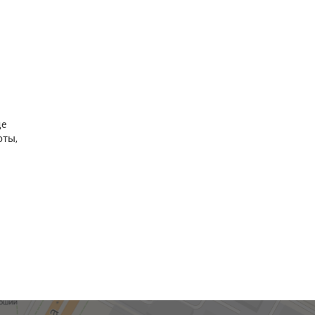
де
оты,