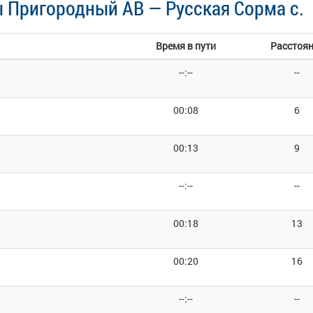
 Пригородный АВ — Русская Сорма с.
Время в пути
Расстоя
--:--
--
00:08
6
00:13
9
--:--
--
00:18
13
00:20
16
--:--
--