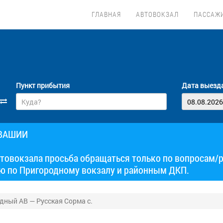
ГЛАВНАЯ
АВТОВОКЗАЛ
ПАССАЖ
Пункт прибытия
Дата выезд
УВАШИИ
товокзала просьба обращаться только по вопросам/
ю по Пригородному вокзалу и районным ДКП.
ный АВ — Русская Сорма с.