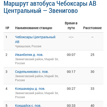
Маршрут автобуса Чебоксары АВ
Центральный — Звенигово
Время в
№
Наименование станции
пути
Расстояние
1
Чебоксары Центральный
--:--
--
АВ
Чувашская, Россия
2
Иванбеляк д. пов.
00:07
25
Звениговский район, Марий Эл,
Россия
3
Сидельниково с. пов.
00:17
30
Звениговский район, Марий Эл,
Россия
4
Кокшамары д. пов.
00:27
33
Звениговский район, Марий Эл,
Россия
5
Кокшайск с. пов.
00:33
40