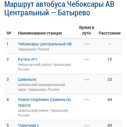
Маршрут автобуса Чебоксары АВ
Центральный — Батырево
Время в
№
Наименование станции
пути
Расстояние
1
Чебоксары Центральный АВ
--:--
--
Чувашская, Россия
2
Кугеси пгт
--:--
10
Чебоксарский район, Чувашская ,
Россия
3
Цивильск
--:--
33
Цивильский муниципальный
округ, Чувашская, Россия
4
Новое Сюрбеево (Цивильск)
--:--
44
трасса
Цивильский район, Чувашская,
Россия
5
Чурачики с.
--:--
49