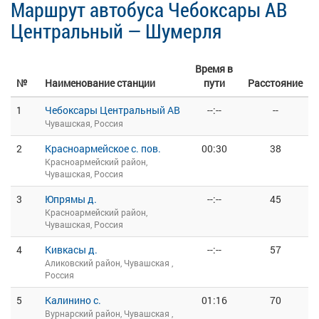
Маршрут автобуса Чебоксары АВ
Центральный — Шумерля
Время в
№
Наименование станции
пути
Расстояние
1
Чебоксары Центральный АВ
--:--
--
Чувашская, Россия
2
Красноармейское с. пов.
00:30
38
Красноармейский район,
Чувашская, Россия
3
Юпрямы д.
--:--
45
Красноармейский район,
Чувашская, Россия
4
Кивкасы д.
--:--
57
Аликовский район, Чувашская ,
Россия
5
Калинино с.
01:16
70
Вурнарский район, Чувашская ,