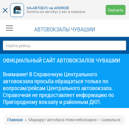
НА-АВТОБУС на ANDROID
Скачать
Билеты на автобус у вас в кармане
АВТОВОКЗАЛЫ ЧУВАШИИ
ОФИЦИАЛЬНЫЙ САЙТ АВТОВОКЗАЛОВ ЧУВАШИИ
Внимание! В Справочную Центрального
автовокзала просьба обращаться только по
вопросам/рейсам Центрального автовокзала.
Справочная не предоставляет информацию по
Пригородному вокзалу и районным ДКП.
Главная
Маршрут автобуса Новочебоксарск — Цивильск