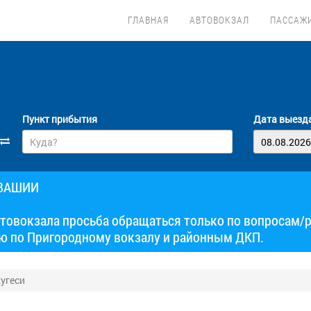
ГЛАВНАЯ
АВТОВОКЗАЛ
ПАССАЖ
Пункт прибытия
Дата выезд
УВАШИИ
товокзала просьба обращаться только по вопросам/
ю по Пригородному вокзалу и районным ДКП.
угеси