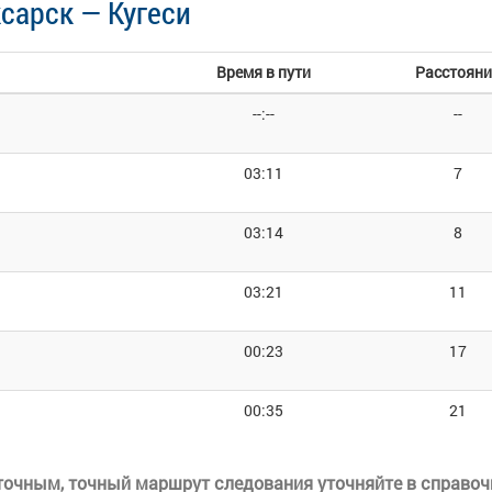
сарск — Кугеси
Время в пути
Расстояни
--:--
--
03:11
7
03:14
8
03:21
11
00:23
17
00:35
21
еточным, точный маршрут следования уточняйте в справоч