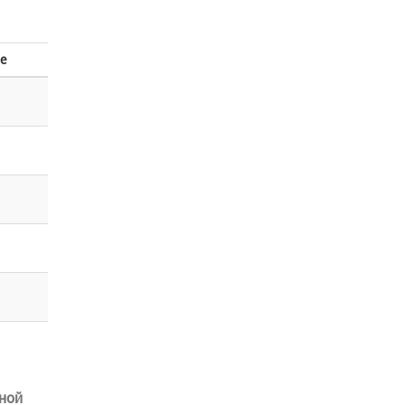
е
ной