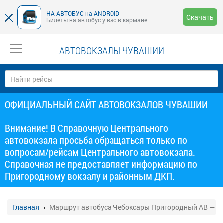
НА-АВТОБУС на ANDROID
Скачать
Билеты на автобус у вас в кармане
АВТОВОКЗАЛЫ ЧУВАШИИ
ОФИЦИАЛЬНЫЙ САЙТ АВТОВОКЗАЛОВ ЧУВАШИИ
Внимание! В Справочную Центрального
автовокзала просьба обращаться только по
вопросам/рейсам Центрального автовокзала.
Справочная не предоставляет информацию по
Пригородному вокзалу и районным ДКП.
Главная
Маршрут автобуса Чебоксары Пригородный АВ — М