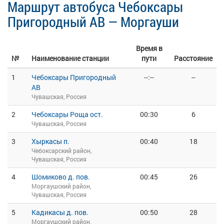
Маршрут автобуса Чебоксары
Пригородный АВ — Моргауши
Время в
№
Наименование станции
пути
Расстояние
1
Чебоксары Пригородный
--:--
--
АВ
Чувашская, Россия
2
Чебоксары Роща ост.
00:30
6
Чувашская, Россия
3
Хыркасы п.
00:40
18
Чебоксарский район,
Чувашская, Россия
4
Шомиково д. пов.
00:45
26
Моргаушский район,
Чувашская, Россия
5
Кадикасы д. пов.
00:50
28
Моргаушский район,