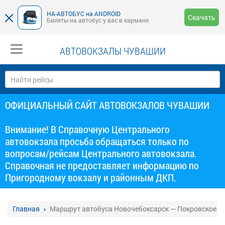
НА-АВТОБУС на ANDROID
Скачать
Билеты на автобус у вас в кармане
АВТОВОКЗАЛЫ ЧУВАШИИ
ОФИЦИАЛЬНЫЙ САЙТ АВТОВОКЗАЛОВ ЧУВАШИИ
Внимание! В Справочную Центрального
автовокзала просьба обращаться только по
вопросам/рейсам Центрального автовокзала.
Справочная не предоставляет информацию по
Пригородному вокзалу и районным ДКП.
Главная
Маршрут автобуса Новочебоксарск — Покровское с.