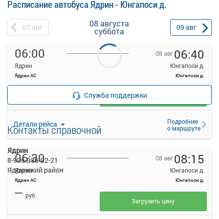
Расписание автобуса Ядрин - Юнгапоси д.
08 августа
07
авг
09
авг
суббота
06:00
06:40
08 авг
Ядрин
Юнгапоси д.
Ядрин АС
Юнгапоси д.
—
руб.
Служба поддержки
Загрузить цену
Подробнее
Детали рейса
Контакты справочной
о маршруте
Ядрин
06:30
08:15
08 авг
8-906-386-92-21
Ядринский район
Ядрин
Юнгапоси д.
Ядрин АС
Юнгапоси д.
—
руб.
Загрузить цену