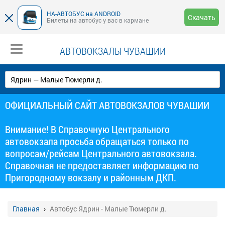
НА-АВТОБУС на ANDROID
Скачать
Билеты на автобус у вас в кармане
АВТОВОКЗАЛЫ ЧУВАШИИ
ОФИЦИАЛЬНЫЙ САЙТ АВТОВОКЗАЛОВ ЧУВАШИИ
Внимание! В Справочную Центрального
автовокзала просьба обращаться только по
вопросам/рейсам Центрального автовокзала.
Справочная не предоставляет информацию по
Пригородному вокзалу и районным ДКП.
Главная
Автобус Ядрин - Малые Тюмерли д.