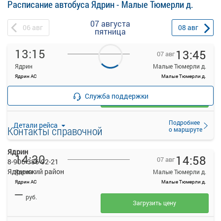
Расписание автобуса Ядрин - Малые Тюмерли д.
07 августа
06
авг
08
авг
пятница
13:15
13:45
07 авг
Ядрин
Малые Тюмерли д.
Ядрин АС
Малые Тюмерли д.
—
руб.
Служба поддержки
Загрузить цену
Подробнее
Детали рейса
Контакты справочной
о маршруте
Ядрин
14:30
14:58
07 авг
8-906-386-92-21
Ядринский район
Ядрин
Малые Тюмерли д.
Ядрин АС
Малые Тюмерли д.
—
руб.
Загрузить цену