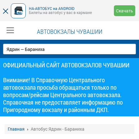
НА-АВТОБУС на ANDROID
Скачать
Билеты на автобус у вас в кармане
АВТОВОКЗАЛЫ ЧУВАШИИ
ОФИЦИАЛЬНЫЙ САЙТ АВТОВОКЗАЛОВ ЧУВАШИИ
Внимание! В Справочную Центрального
автовокзала просьба обращаться только по
вопросам/рейсам Центрального автовокзала.
Справочная не предоставляет информацию по
Пригородному вокзалу и районным ДКП.
Главная
Автобус Ядрин - Бараниха