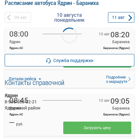
Расписание автобуса Ядрин - Бараниха
10 августа
09
авг
11
авг
понедельник
08:00
08:20
10 авг
Ядрин
Бараниха
Ядрин АС
Бараниха (Ядрин)
—
руб.
Служба поддержки
Загрузить цену
Подробнее
Детали рейса
Контакты справочной
о маршруте
Ядрин
08:45
09:05
10 авг
8-906-386-92-21
Ядринский район
Ядрин
Бараниха
Ядрин АС
Бараниха (Ядрин)
—
руб.
Загрузить цену