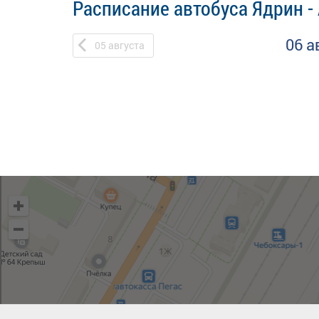
Расписание автобуса Ядрин 
06 а
05
августа