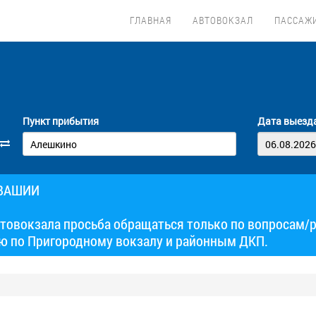
ГЛАВНАЯ
АВТОВОКЗАЛ
ПАССАЖ
Пункт прибытия
Дата выезд
УВАШИИ
товокзала просьба обращаться только по вопросам/
ю по Пригородному вокзалу и районным ДКП.