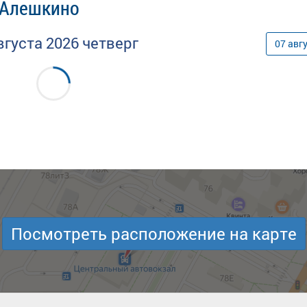
- Алешкино
вгуста
2026
четверг
07
авг
Посмотреть расположение на карте