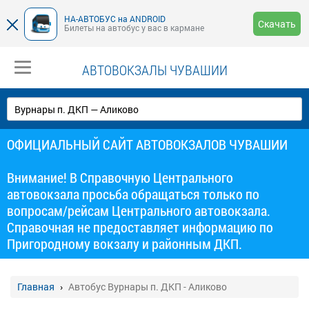
НА-АВТОБУС на ANDROID
Скачать
Билеты на автобус у вас в кармане
АВТОВОКЗАЛЫ ЧУВАШИИ
ОФИЦИАЛЬНЫЙ САЙТ АВТОВОКЗАЛОВ ЧУВАШИИ
Внимание! В Справочную Центрального
автовокзала просьба обращаться только по
вопросам/рейсам Центрального автовокзала.
Справочная не предоставляет информацию по
Пригородному вокзалу и районным ДКП.
Главная
Автобус Вурнары п. ДКП - Аликово