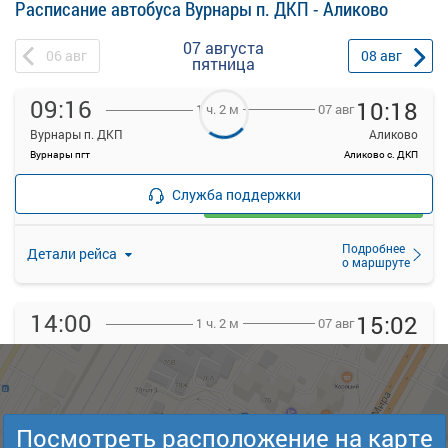
Расписание автобуса Вурнары п. ДКП - Аликово
07 августа
06
авг
08
авг
пятница
09:16
10:18
07 авг
1 ч. 2 м
Вурнары п. ДКП
Аликово
Вурнары пгт
Аликово с. ДКП
—
руб.
Служба поддержки
Загрузить цену
Подробнее
Детали рейса
о маршруте
14:00
15:02
07 авг
1 ч. 2 м
Вурнары п. ДКП
Аликово
Вурнары пгт
Аликово с. ДКП
—
руб.
Загрузить цену
Посмотреть расположение на карте