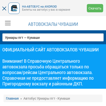
НА-АВТОБУС на ANDROID
Скачать
Билеты на автобус у вас в кармане
АВТОВОКЗАЛЫ ЧУВАШИИ
ОФИЦИАЛЬНЫЙ САЙТ АВТОВОКЗАЛОВ ЧУВАШИИ
Внимание! В Справочную Центрального
автовокзала просьба обращаться только по
вопросам/рейсам Центрального автовокзала.
Справочная не предоставляет информацию по
Пригородному вокзалу и районным ДКП.
Главная
Автобус Урмары пгт - Кумаши