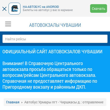
НА-АВТОБУС на ANDROID
Скачать
Билеты на автобус у вас в кармане
АВТОВОКЗАЛЫ ЧУВАШИИ
ОФИЦИАЛЬНЫЙ САЙТ АВТОВОКЗАЛОВ ЧУВАШИИ
Внимание! В Справочную Центрального
автовокзала просьба обращаться только по
вопросам/рейсам Центрального автовокзала.
Справочная не предоставляет информацию по
Пригородному вокзалу и районным ДКП.
Главная
Автобус Урмары пгт - Чиршкасы д.: отправление