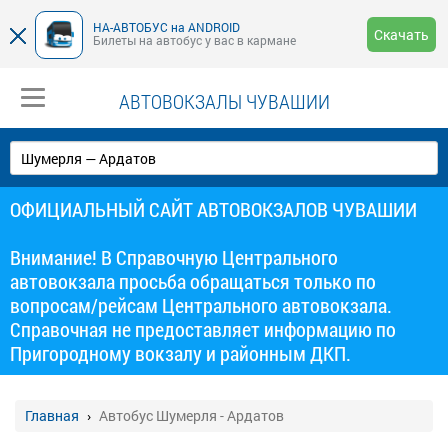
НА-АВТОБУС на ANDROID
Скачать
Билеты на автобус у вас в кармане
АВТОВОКЗАЛЫ ЧУВАШИИ
ОФИЦИАЛЬНЫЙ САЙТ АВТОВОКЗАЛОВ ЧУВАШИИ
Внимание! В Справочную Центрального
автовокзала просьба обращаться только по
вопросам/рейсам Центрального автовокзала.
Справочная не предоставляет информацию по
Пригородному вокзалу и районным ДКП.
Главная
Автобус Шумерля - Ардатов