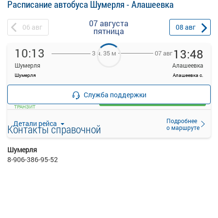
Расписание автобуса Шумерля - Алашеевка
07 августа
06
авг
08
авг
пятница
10:13
13:48
07 авг
3 ч. 35 м
Шумерля
Алашеевка
Шумерля
Алашеевка с.
—
руб.
Служба поддержки
Загрузить цену
ТРАНЗИТ
Подробнее
Детали рейса
Контакты справочной
о маршруте
Шумерля
8-906-386-95-52