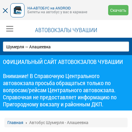
НА-АВТОБУС на ANDROID
Скачать
Билеты на автобус у вас в кармане
АВТОВОКЗАЛЫ ЧУВАШИИ
ОФИЦИАЛЬНЫЙ САЙТ АВТОВОКЗАЛОВ ЧУВАШИИ
Внимание! В Справочную Центрального
автовокзала просьба обращаться только по
вопросам/рейсам Центрального автовокзала.
Справочная не предоставляет информацию по
Пригородному вокзалу и районным ДКП.
Главная
Автобус Шумерля - Алашеевка