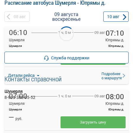
Расписание автобуса Шумерля - Юпрямы д.
09 августа
08
авг
10
авг
воскресенье
06:10
07:10
09 авг
1 ч. 0 м
Шумерля
Юпрямы д.
Шумерля
Юпрямы д.
—
руб.
Служба поддержки
Загрузить цену
Подробнее
Детали рейса
Контакты справочной
о маршруте
Шумерля
07:00
08:00
09 авг
1 ч. 0 м
8-906-386-95-52
Шумерля
Юпрямы д.
Шумерля
Юпрямы д.
—
руб.
Загрузить цену