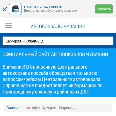
НА-АВТОБУС на ANDROID
Скачать
Билеты на автобус у вас в кармане
АВТОВОКЗАЛЫ ЧУВАШИИ
ОФИЦИАЛЬНЫЙ САЙТ АВТОВОКЗАЛОВ ЧУВАШИИ
Внимание! В Справочную Центрального
автовокзала просьба обращаться только по
вопросам/рейсам Центрального автовокзала.
Справочная не предоставляет информацию по
Пригородному вокзалу и районным ДКП.
Главная
Автобус Шумерля - Юпрямы д.