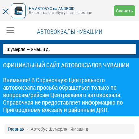
НА-АВТОБУС на ANDROID
Скачать
Билеты на автобус у вас в кармане
АВТОВОКЗАЛЫ ЧУВАШИИ
ОФИЦИАЛЬНЫЙ САЙТ АВТОВОКЗАЛОВ ЧУВАШИИ
Внимание! В Справочную Центрального
автовокзала просьба обращаться только по
вопросам/рейсам Центрального автовокзала.
Справочная не предоставляет информацию по
Пригородному вокзалу и районным ДКП.
Главная
Автобус Шумерля - Ямаши д.