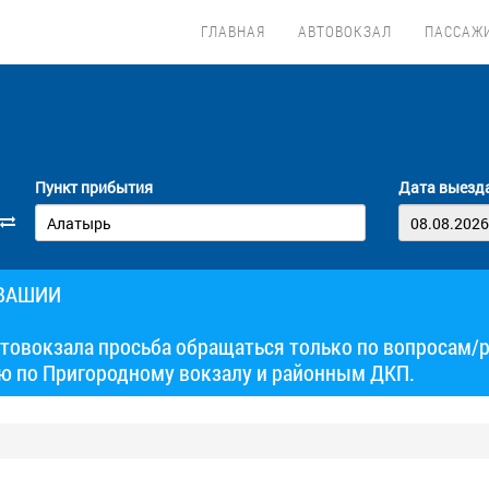
ГЛАВНАЯ
АВТОВОКЗАЛ
ПАССАЖ
Пункт прибытия
Дата выезд
УВАШИИ
товокзала просьба обращаться только по вопросам/
ю по Пригородному вокзалу и районным ДКП.