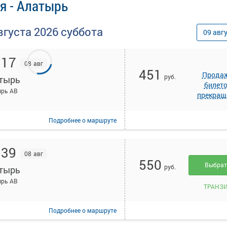
я - Алатырь
вгуста
2026
суббота
09
авг
:17
08 авг
451
Прода
руб.
тырь
билет
ырь АВ
прекращ
Подробнее
о маршруте
:39
08 авг
550
Выбра
руб.
тырь
ырь АВ
ТРАНЗ
Подробнее
о маршруте