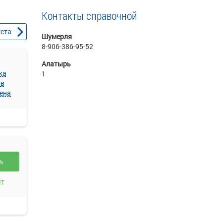
Контакты справочной
уста
Шумерля
8-906-386-95-52
Алатырь
жа
1
ов
ена
ть
ИТ