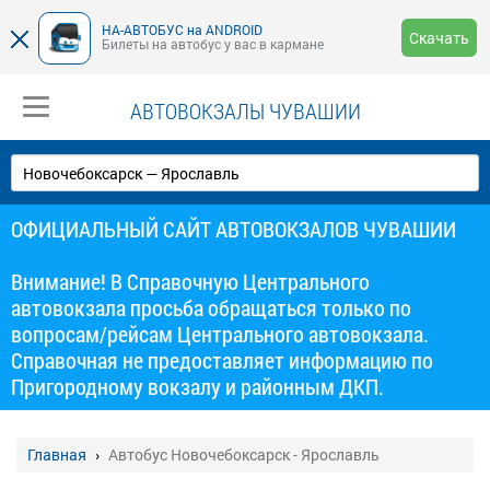
НА-АВТОБУС на ANDROID
Скачать
Билеты на автобус у вас в кармане
АВТОВОКЗАЛЫ ЧУВАШИИ
ОФИЦИАЛЬНЫЙ САЙТ АВТОВОКЗАЛОВ ЧУВАШИИ
Внимание! В Справочную Центрального
автовокзала просьба обращаться только по
вопросам/рейсам Центрального автовокзала.
Справочная не предоставляет информацию по
Пригородному вокзалу и районным ДКП.
Главная
Автобус Новочебоксарск - Ярославль