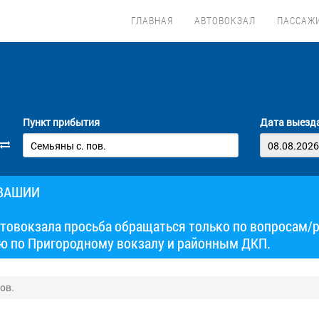
ГЛАВНАЯ
АВТОВОКЗАЛ
ПАССАЖ
Пункт прибытия
Дата выезд
УВАШИИ
товокзала просьба обращаться только по вопросам/
ю по Пригородному вокзалу и районным ДКП.
ов.