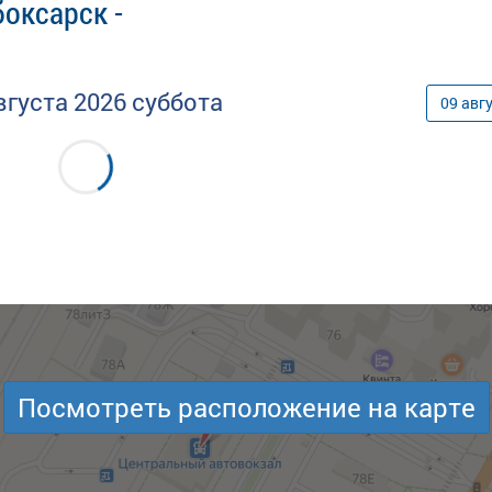
оксарск -
вгуста
2026
суббота
09
авг
Посмотреть расположение на карте