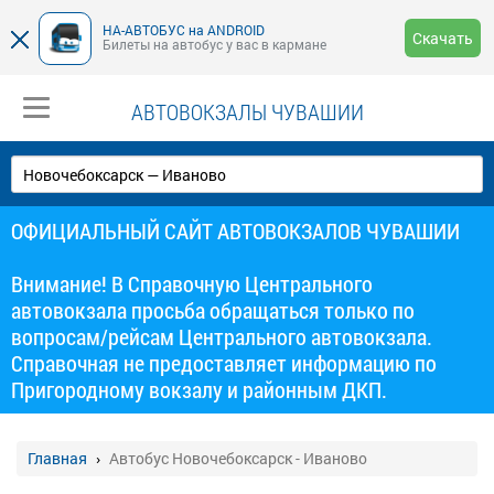
НА-АВТОБУС на ANDROID
Скачать
Билеты на автобус у вас в кармане
АВТОВОКЗАЛЫ ЧУВАШИИ
ОФИЦИАЛЬНЫЙ САЙТ АВТОВОКЗАЛОВ ЧУВАШИИ
Внимание! В Справочную Центрального
автовокзала просьба обращаться только по
вопросам/рейсам Центрального автовокзала.
Справочная не предоставляет информацию по
Пригородному вокзалу и районным ДКП.
Главная
Автобус Новочебоксарск - Иваново