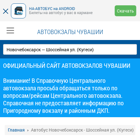
НА-АВТОБУС на ANDROID
Скачать
Билеты на автобус у вас в кармане
АВТОВОКЗАЛЫ ЧУВАШИИ
ОФИЦИАЛЬНЫЙ САЙТ АВТОВОКЗАЛОВ ЧУВАШИИ
Внимание! В Справочную Центрального
автовокзала просьба обращаться только по
вопросам/рейсам Центрального автовокзала.
Справочная не предоставляет информацию по
Пригородному вокзалу и районным ДКП.
Главная
Автобус Новочебоксарск - Шоссейная ул. (Кугеси)