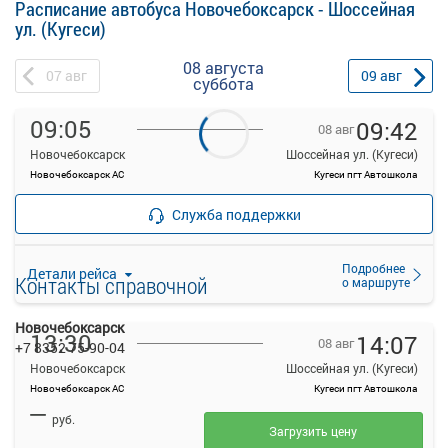
Расписание автобуса Новочебоксарск - Шоссейная
ул. (Кугеси)
08 августа
07
авг
09
авг
суббота
09:05
09:42
08 авг
Новочебоксарск
Шоссейная ул. (Кугеси)
Новочебоксарск АС
Кугеси пгт Автошкола
—
Продажа билетов
руб.
Служба поддержки
прекращена
Подробнее
Детали рейса
Контакты справочной
о маршруте
Новочебоксарск
13:30
14:07
08 авг
+7 8352 75-90-04
Новочебоксарск
Шоссейная ул. (Кугеси)
Новочебоксарск АС
Кугеси пгт Автошкола
—
руб.
Загрузить цену