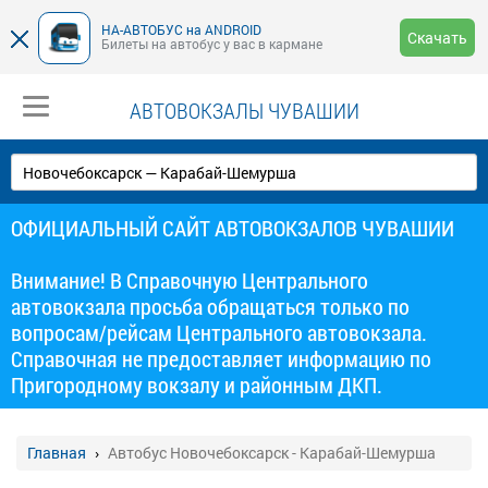
НА-АВТОБУС на ANDROID
Скачать
Билеты на автобус у вас в кармане
АВТОВОКЗАЛЫ ЧУВАШИИ
ОФИЦИАЛЬНЫЙ САЙТ АВТОВОКЗАЛОВ ЧУВАШИИ
Внимание! В Справочную Центрального
автовокзала просьба обращаться только по
вопросам/рейсам Центрального автовокзала.
Справочная не предоставляет информацию по
Пригородному вокзалу и районным ДКП.
Главная
Автобус Новочебоксарск - Карабай-Шемурша